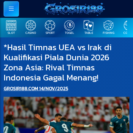
SLOT
CASINO
SPORT
TOGEL
TABLE
FISHING
COCK F
*Hasil Timnas UEA vs Irak di
Kualifikasi Piala Dunia 2026
Zona Asia: Rival Timnas
Indonesia Gagal Menang!
GROSIR188.COM 14/NOV/2025