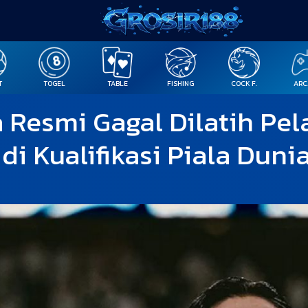
T
TOGEL
TABLE
FISHING
COCK F.
ARC
Resmi Gagal Dilatih Pela
di Kualifikasi Piala Dun