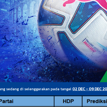
ng sedang di selenggarakan pada tangal
02 DEC - 09 DEC 2