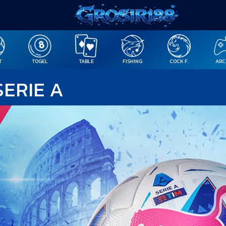
T
TOGEL
TABLE
FISHING
COCK F.
ARC
SERIE A