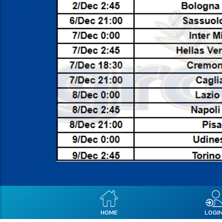
HOME
LOGI