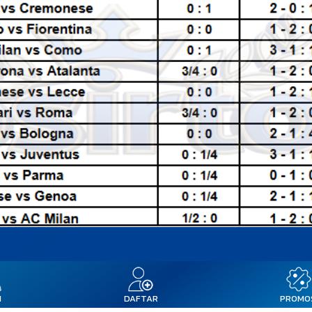
N
DAFTAR
PROMO