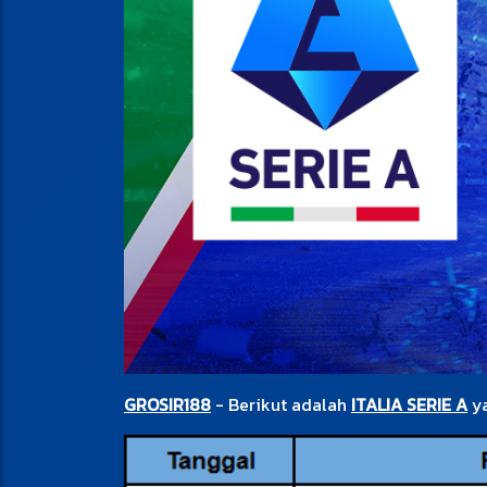
GROSIR188
- Berikut adalah
ITALIA SERIE A
ya