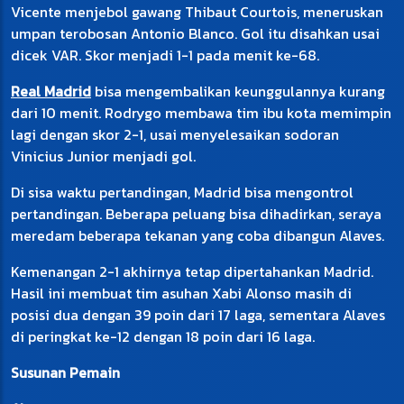
Vicente menjebol gawang Thibaut Courtois, meneruskan
umpan terobosan Antonio Blanco. Gol itu disahkan usai
dicek VAR. Skor menjadi 1-1 pada menit ke-68.
Real Madrid
bisa mengembalikan keunggulannya kurang
dari 10 menit. Rodrygo membawa tim ibu kota memimpin
lagi dengan skor 2-1, usai menyelesaikan sodoran
Vinicius Junior menjadi gol.
Di sisa waktu pertandingan, Madrid bisa mengontrol
pertandingan. Beberapa peluang bisa dihadirkan, seraya
meredam beberapa tekanan yang coba dibangun Alaves.
Kemenangan 2-1 akhirnya tetap dipertahankan Madrid.
Hasil ini membuat tim asuhan Xabi Alonso masih di
posisi dua dengan 39 poin dari 17 laga, sementara Alaves
di peringkat ke-12 dengan 18 poin dari 16 laga.
Susunan Pemain