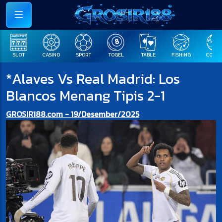
SLOT
CASINO
SPORT
TOGEL
TABLE
FISHING
COCK F
*Alaves Vs Real Madrid: Los
Blancos Menang Tipis 2-1
GROSIR188.com - 19/Desember/2025