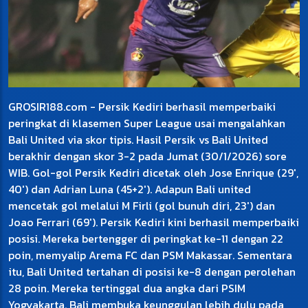
GROSIR188.com - Persik Kediri berhasil memperbaiki
peringkat di klasemen Super League usai mengalahkan
Bali United via skor tipis. Hasil Persik vs Bali United
berakhir dengan skor 3-2 pada Jumat (30/1/2026) sore
WIB. Gol-gol Persik Kediri dicetak oleh Jose Enrique (29',
40') dan Adrian Luna (45+2'). Adapun Bali united
mencetak gol melalui M Firli (gol bunuh diri, 23') dan
Joao Ferrari (69'). Persik Kediri kini berhasil memperbaiki
posisi. Mereka bertengger di peringkat ke-11 dengan 22
poin, memyalip Arema FC dan PSM Makassar. Sementara
itu, Bali United tertahan di posisi ke-8 dengan perolehan
28 poin. Mereka tertinggal dua angka dari PSIM
Yogyakarta. Bali membuka keunggulan lebih dulu pada