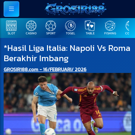
SLOT
CASINO
SPORT
TOGEL
TABLE
FISHING
COCK F
*Hasil Liga Italia: Napoli Vs Roma
Berakhir Imbang
GROSIR188.com - 16/FEBRUARI/ 2026