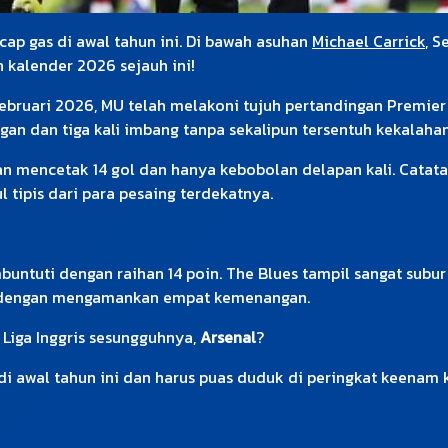
cap gas di awal tahun ini. Di bawah asuhan
Michael Carrick
, S
 kalender 2026 sejauh ini!
ebruari 2026, MU telah melakoni tujuh pertandingan Premier 
an dan tiga kali imbang tanpa sekalipun tersentuh kekalahan
an mencetak 14 gol dan hanya kebobolan delapan kali. Catat
 tipis dari para pesaing terdekatnya.
tuti dengan raihan 14 poin. The Blues tampil sangat subur d
ip dengan mengamankan empat kemenangan.
iga Inggris sesungguhnya,
Arsenal
?
i awal tahun ini dan harus puas duduk di peringkat keenam 