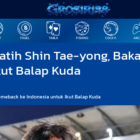
T
TOGEL
TABLE
FISHING
COCK F.
ARC
atih Shin Tae-yong, Bak
kut Balap Kuda
omeback ke Indonesia untuk Ikut Balap Kuda