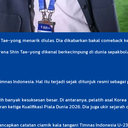
 Tae-yong, menarik diulas. Dia dikabarkan bakal comeback ke
arena Shin Tae-yong dikenal berkecimpung di dunia sepakbola
imnas Indonesia. Hal itu terjadi sejak ditunjuk resmi sebaga
h banyak kesuksesan besar. Di antaranya, pelatih asal Kore
n ketiga Kualifikasi Piala Dunia 2026. Dia juga ukir sejara
a tancapkan catatan ciamik kala tangani Timnas Indonesia U